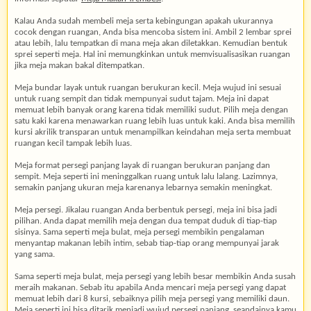
Kalau Anda sudah membeli meja serta kebingungan apakah ukurannya
cocok dengan ruangan, Anda bisa mencoba sistem ini. Ambil 2 lembar sprei
atau lebih, lalu tempatkan di mana meja akan diletakkan. Kemudian bentuk
sprei seperti meja. Hal ini memungkinkan untuk memvisualisasikan ruangan
jika meja makan bakal ditempatkan.
Meja bundar layak untuk ruangan berukuran kecil. Meja wujud ini sesuai
untuk ruang sempit dan tidak mempunyai sudut tajam. Meja ini dapat
memuat lebih banyak orang karena tidak memiliki sudut. Pilih meja dengan
satu kaki karena menawarkan ruang lebih luas untuk kaki. Anda bisa memilih
kursi akrilik transparan untuk menampilkan keindahan meja serta membuat
ruangan kecil tampak lebih luas.
Meja format persegi panjang layak di ruangan berukuran panjang dan
sempit. Meja seperti ini meninggalkan ruang untuk lalu lalang. Lazimnya,
semakin panjang ukuran meja karenanya lebarnya semakin meningkat.
Meja persegi. Jikalau ruangan Anda berbentuk persegi, meja ini bisa jadi
pilihan. Anda dapat memilih meja dengan dua tempat duduk di tiap-tiap
sisinya. Sama seperti meja bulat, meja persegi membikin pengalaman
menyantap makanan lebih intim, sebab tiap-tiap orang mempunyai jarak
yang sama.
Sama seperti meja bulat, meja persegi yang lebih besar membikin Anda susah
meraih makanan. Sebab itu apabila Anda mencari meja persegi yang dapat
memuat lebih dari 8 kursi, sebaiknya pilih meja persegi yang memiliki daun.
Meja seperti ini bisa ditarik menjadi wujud persegi panjang, seandainya kamu